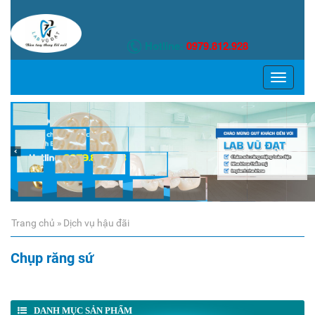
Hotline:
0979.812.928
TOGGLE
NAVIGATI
Trang chủ »
Dịch vụ hậu đãi
Chụp răng sứ
DANH MỤC SẢN PHẨM