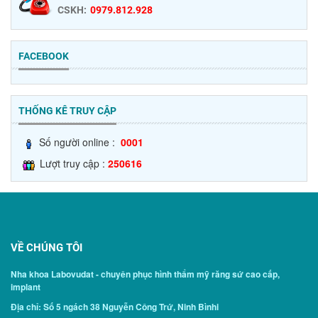
CSKH:
0979.812.928
FACEBOOK
THỐNG KÊ TRUY CẬP
Số người online :
0001
Lượt truy cập :
250616
VỀ CHÚNG TÔI
Nha khoa Labovudat - chuyên phục hình thẩm mỹ răng sứ cao cấp,
implant
Địa chỉ: Số 5 ngách 38 Nguyễn Công Trứ, Ninh Bìnhi