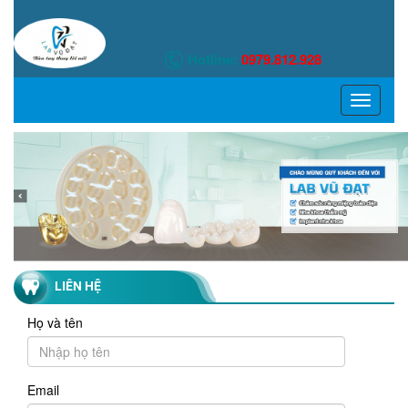
Hotline:
0979.812.928
TOGGLE
NAVIGATI
LIÊN HỆ
Họ và tên
Email