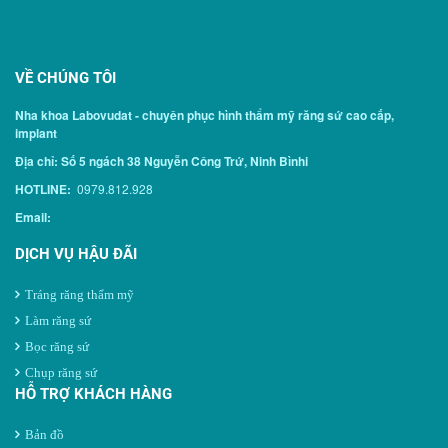
VỀ CHÚNG TÔI
Nha khoa Labovudat - chuyên phục hình thẩm mỹ răng sứ cao cấp,
implant
Địa chỉ: Số 5 ngách 38 Nguyễn Công Trứ, Ninh Bìnhi
HOTLINE:
0979.812.928
Email:
DỊCH VỤ HẬU ĐÃI
Tráng răng thẩm mỹ
Làm răng sứ
Bọc răng sứ
Chụp răng sứ
HỖ TRỢ KHÁCH HÀNG
Bản đồ